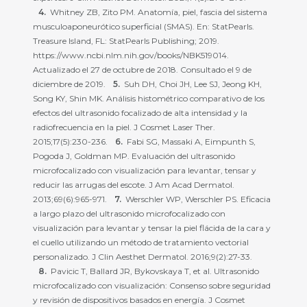
Whitney ZB, Zito PM. Anatomía, piel, fascia del sistema
musculoaponeurótico superficial (SMAS). En: StatPearls.
Treasure Island, FL: StatPearls Publishing; 2019.
https://www.ncbi.nlm.nih.gov/books/NBK519014.
Actualizado el 27 de octubre de 2018. Consultado el 9 de
diciembre de 2019.
Suh DH, Choi JH, Lee SJ, Jeong KH,
Song KY, Shin MK. Análisis histométrico comparativo de los
efectos del ultrasonido focalizado de alta intensidad y la
radiofrecuencia en la piel. J Cosmet Laser Ther.
2015;17(5):230-236.
Fabi SG, Massaki A, Eimpunth S,
Pogoda J, Goldman MP. Evaluación del ultrasonido
microfocalizado con visualización para levantar, tensar y
reducir las arrugas del escote. J Am Acad Dermatol.
2013;69(6):965-971.
Werschler WP, Werschler PS. Eficacia
a largo plazo del ultrasonido microfocalizado con
visualización para levantar y tensar la piel flácida de la cara y
el cuello utilizando un método de tratamiento vectorial
personalizado. J Clin Aesthet Dermatol. 2016;9(2):27-33.
Pavicic T, Ballard JR, Bykovskaya T, et al. Ultrasonido
microfocalizado con visualización: Consenso sobre seguridad
y revisión de dispositivos basados ​​en energía. J Cosmet