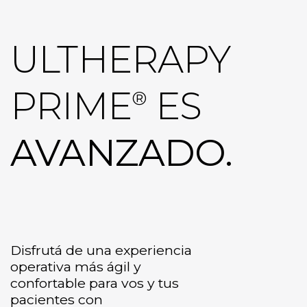
ULTHERAPY
PRIME
ES
®
AVANZADO.
Disfrutá de una experiencia
operativa más ágil y
confortable para vos y tus
pacientes con