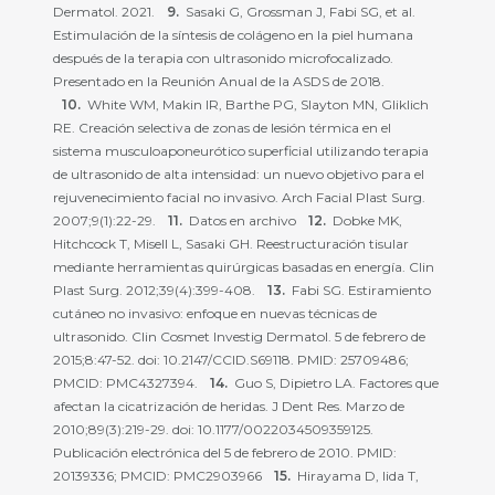
Dermatol. 2021.
Sasaki G, Grossman J, Fabi SG, et al.
Estimulación de la síntesis de colágeno en la piel humana
después de la terapia con ultrasonido microfocalizado.
Presentado en la Reunión Anual de la ASDS de 2018.
White WM, Makin IR, Barthe PG, Slayton MN, Gliklich
RE. Creación selectiva de zonas de lesión térmica en el
sistema musculoaponeurótico superficial utilizando terapia
de ultrasonido de alta intensidad: un nuevo objetivo para el
rejuvenecimiento facial no invasivo. Arch Facial Plast Surg.
2007;9(1):22-29.
Datos en archivo
Dobke MK,
Hitchcock T, Misell L, Sasaki GH. Reestructuración tisular
mediante herramientas quirúrgicas basadas en energía. Clin
Plast Surg. 2012;39(4):399-408.
Fabi SG. Estiramiento
cutáneo no invasivo: enfoque en nuevas técnicas de
ultrasonido. Clin Cosmet Investig Dermatol. 5 de febrero de
2015;8:47-52. doi: 10.2147/CCID.S69118. PMID: 25709486;
PMCID: PMC4327394.
Guo S, Dipietro LA. Factores que
afectan la cicatrización de heridas. J Dent Res. Marzo de
2010;89(3):219-29. doi: 10.1177/0022034509359125.
Publicación electrónica del 5 de febrero de 2010. PMID:
20139336; PMCID: PMC2903966
Hirayama D, Iida T,