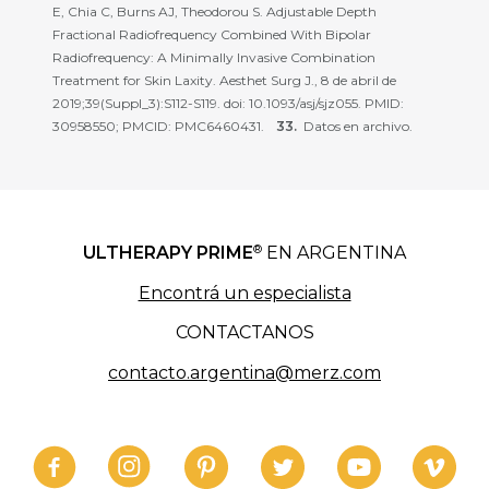
E, Chia C, Burns AJ, Theodorou S. Adjustable Depth
Fractional Radiofrequency Combined With Bipolar
Radiofrequency: A Minimally Invasive Combination
Treatment for Skin Laxity. Aesthet Surg J., 8 de abril de
2019;39(Suppl_3):S112-S119. doi: 10.1093/asj/sjz055. PMID:
30958550; PMCID: PMC6460431.
Datos en archivo.
®
ULTHERAPY PRIME
EN ARGENTINA
Encontrá un especialista
CONTACTANOS
contacto.argentina@merz.com