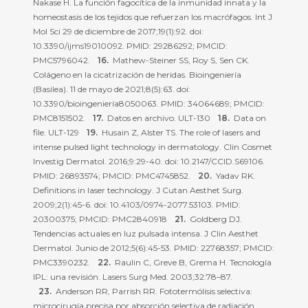
Nakase H. La función fagocítica de la inmunidad innata y la
homeostasis de los tejidos que refuerzan los macrófagos. Int J
Mol Sci 29 de diciembre de 2017;19(1):92. doi:
10.3390/ijms19010092. PMID: 29286292; PMCID:
PMC5796042.
Mathew-Steiner SS, Roy S, Sen CK.
Colágeno en la cicatrización de heridas. Bioingeniería
(Basilea). 11 de mayo de 2021;8(5):63. doi:
10.3390/bioingeniería8050063. PMID: 34064689; PMCID:
PMC8151502.
Datos en archivo. ULT-130
Data on
file. ULT-129
Husain Z, Alster TS. The role of lasers and
intense pulsed light technology in dermatology. Clin Cosmet
Investig Dermatol. 2016;9:29-40. doi: 10.2147/CCID.S69106.
PMID: 26893574; PMCID: PMC4745852.
Yadav RK.
Definitions in laser technology. J Cutan Aesthet Surg.
2009;2(1):45-6. doi: 10.4103/0974-2077.53103. PMID:
20300375; PMCID: PMC2840918
Goldberg DJ.
Tendencias actuales en luz pulsada intensa. J Clin Aesthet
Dermatol. Junio ​​de 2012;5(6):45-53. PMID: 22768357; PMCID:
PMC3390232.
Raulin C, Greve B, Grema H. ​​Tecnología
IPL: una revisión. Lasers Surg Med. 2003;32:78–87.
Anderson RR, Parrish RR. Fototermólisis selectiva:
microcirugía precisa por absorción selectiva de radiación