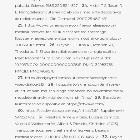
pulsada. Science. 1983;220:524–527.
Alster T S, Jason R
L. Remodelación cutánea no ablativa mediante dispositivos
de radiofrecuencia. Clin Dermatol. 2007;25:487–491.
https://www.prnewswire.com/news-releases/solta-
medical-receives-fda-510k-clearance-for-thermage-
flxsystem-newest-generation-skin-smoothing-technology-
300530165.html.
Dayan E, Burns AJ, Rohrich RJ,
Theodorou S. El uso de radiofrecuencia en cirugía estética.
Plast Reconstr Surg Glob Open. 2020;8(8):e2861. doi:
10.1097/GOX.0000000000002861. PMID: 32983755;
PMCID: PMC7489578
https://bodybybtl.com/solutions/emface/#dynamic-
video-dialog-215.
https://artofskinmd.com/emface-is-
at-art-of-skin-md-san-diego-enhanced-no-downtime-facial-
muscletoning-skin-tightening-and-lifting/
Basado en
la información disponible en https://sofwave.com/.
https://academic.oup.com/asj/article/26/1_Supplement/
S4/223473.
Meesters, Arne & Pitassi, Luiza & Campos,
Valeria & Wolkerstorfer, Albert & Dierickx, Christine. (2013).
Transcutaneous laser treatment of leg veins. Lasers in
medical science. 29 10.1007/s10103-013-1483-2.
Dayan